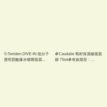
💦Torriden DIVE-IN 低分子
🍇Caudalie 萄籽保濕修復面
透明質酸爆水啫喱面霜
膜 75ml🍇有效期至：
100ml💦 有效期至：11/2027
10/2026 或之後