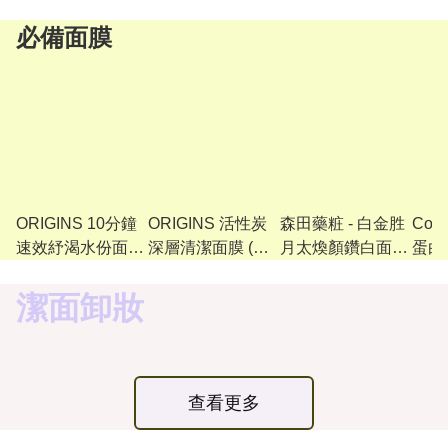
必備面膜
ORIGINS 10分鐘
ORIGINS 活性炭
森田藥粧 - 白金胜
Cor
速效紓渴水份面膜
深層清潔面膜 (黑
月太煥顏鑽白面膜
蛋白
75ML 有效期至：
鑽潔淨面膜) 75ml
10片*2 有效期至
(2ML
01/2027
新版 有效期至
10/2027
有效
潔面卸妝
12/2026
02/2
查看更多