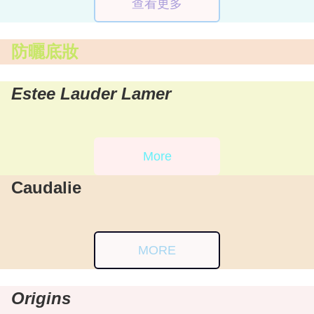
查看更多
防曬底妝
Estee Lauder Lamer
More
Caudalie
MORE
Origins