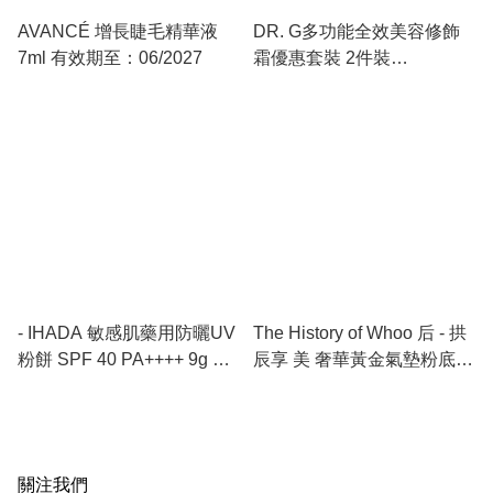
AVANCÉ 增長睫毛精華液
DR. G多功能全效美容修飾
7ml 有效期至：06/2027
霜優惠套裝 2件裝
SPF30PA+++60ML+20ML
有效期至：09/2026
- IHADA 敏感肌藥用防曬UV
The History of Whoo 后 - 拱
粉餅 SPF 40 PA++++ 9g 有
辰享 美 奢華黃金氣墊粉底套
效期至：01/27
裝#21 正裝➕2個替換裝 有效
期至：07/2027 或之後
關注我們