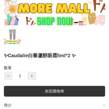
✨Caudalie白藜蘆醇眼霜5ml*2 ✨
數量
−
+
加至購物車
簡介
−