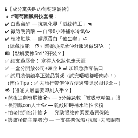
🧪【成分黨尖叫の葡萄逆齡術】
🔸
#葡萄園黑科技套餐
：
✔️ 白藜蘆醇 — 抗氧化界「滅紋特工」🔫
✔️ 微透明質酸 — 自帶8小時補水冷氣💦
✔️ 植物胜肽 — 膠原蛋白「催生辦」👶
（隱藏技能：💆♀️ 陶瓷頭按摩仲舒服過做SPA！）
🛍️【點解要揀5ml*2孖裝？】
✅ 細支過唇膏💄 塞得入化妝包走天涯
✅ 一盒分開放公司+屋企👩💻 加班急救零借口
✅ 試用裝價錢享正裝品質💰（試完唔啱都唔肉赤！）
（慳位Tips：✅ 去旅行帶佢仲方便過帶隱形眼鏡盒～）
🌟【邊啲人最需要即刻入手？】
▫️ 熬夜追劇喪屍族🧟♀️ — 5分鐘急救「被吸乾精氣」眼
▫️ 長期戴con人士👓 — 乾紋即時補水唔怕卡粉
▫️ 怕老怕到出汁族👵 — 預防眼紋仲緊要過買保險
▫️ 護膚極簡主義者📦 — 一支搞掂保濕+抗皺+去黑眼圈