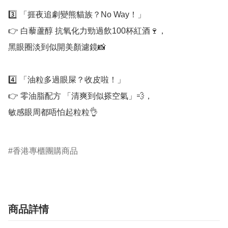
3️⃣ 「捱夜追劇變熊貓族？No Way！」

👉 白藜蘆醇 抗氧化力勁過飲100杯紅酒🍷，

黑眼圈淡到似開美顏濾鏡📸

4️⃣ 「油粒多過眼屎？收皮啦！」

👉 零油脂配方 「清爽到似搽空氣」💨，

敏感眼周都唔怕起粒粒👌

香港專櫃團購商品
商品詳情