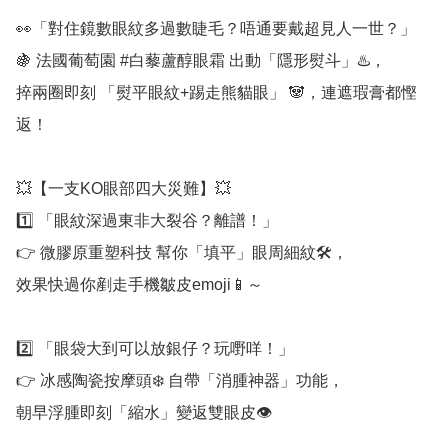
👀「對住鏡數眼紋多過數睫毛？唔通要戴超見人一世？」

🍇 法國葡萄園 #白藜蘆醇眼霜 出動「隱形熨斗」♨️，

捽兩圈即刻 「熨平眼紋+踢走熊貓眼」 🐼，連遮瑕膏都慳
返！

💥【一支KO眼部四大災難】💥

1️⃣ 「眼紋深過東非大裂谷？離譜！」

👉 微膠原重塑科技 幫你「填平」眼周細紋🛠️，

效果快過你剷走手機皺皮emoji📱～

2️⃣ 「眼袋大到可以放銀仔？玩嘢咩！」

👉 冰感陶瓷按摩頭❄️ 自帶「消腫神器」功能，

朝早浮腫即刻「縮水」變返雙眼皮👁️
