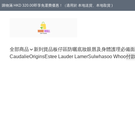
購物滿 HKD 320.00即享免運費優惠！（適用於 本地送貨、本地取貨 )
全部商品
新到貨品
板仔區
防曬底妝
眼唇及身體護理
必備面
Caudalie
Origins
Estee Lauder Lamer
Sulwhasoo Whoo
付