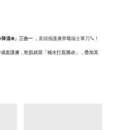
+降溫❄️」三合一
，直頭係護膚界嘅瑞士軍刀🔪！
替成套護膚，乾肌就當「補水打底層🧊」，疊加其