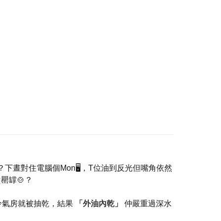
？下晝對住電腦個Mon🖥️，T位油到反光但嘴角依然
罌罉🍲？
冷氣房就被抽乾，結果
「外油內乾」
仲嚴重過深水