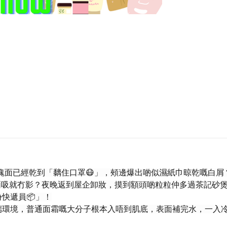
ime塊面已經乾到「黐住口罩😷」，頰邊爆出啲似濕紙巾晾乾嘅白屑
兩吸就冇影？夜晚返到屋企卸妝，摸到額頭啲粒粒仲多過茶記砂煲
快遞員📦」！
端環境，普通面霜嘅大分子根本入唔到肌底，表面補完水，一入