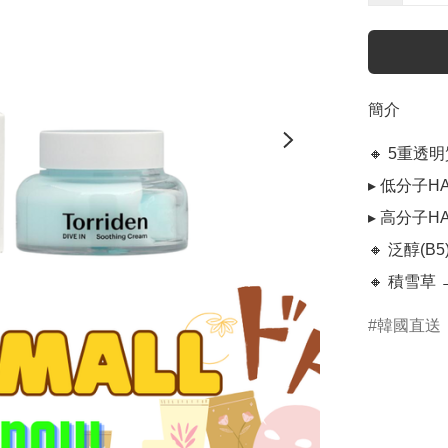
簡介
🔸 5重透
▸ 低分子H
▸ 高分子
🔸 泛醇(
🔸 積雪
韓國直送