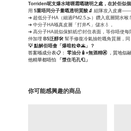
Torriden呢支爆水啫喱霜嘅聰明之處，在於佢似個 
用
5重唔同分子量嘅透明質酸🔬
組隊攻入皮膚—
➔ 超低分子HA（細過PM2.5🌫️）鑽入底層開水喉
➔ 中分子HA喺真皮層「打井⛏️」儲水💧，
➔ 高分子HA就似保鮮紙📦封住表面，等你唔使
仲加埋
B5泛醇🛠️
幫手修復冷氣抽乾嘅角質層，
💡 點解佢唔會「爆暗粒🚫🌋」？
答案喺成分表📋：
零油分🧴+無酒精🚱
，質地似融
他精華都唔怕
「漿住毛孔🧻」
你可能感興趣的商品