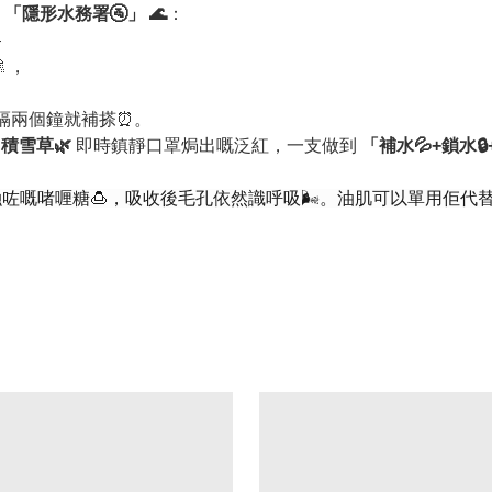
「隱形水務署🚰」 🌊
：
—
，
每隔兩個鐘就補搽⏰。
同
積雪草🌿
即時鎮靜口罩焗出嘅泛紅，一支做到
「補水💦+鎖水
咗嘅啫喱糖🍮，吸收後毛孔依然識呼吸🌬️。油肌可以單用佢代