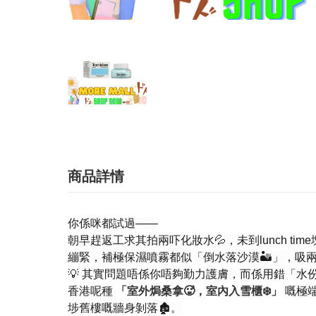
商品詳情
你係咪都試過——
朝早趕返工求其拍兩吓化妝水💦，未到lunch t
繃緊，補極保濕噴霧都似「倒水落沙漠🏜️」，吸
💡 其實問題唔係你唔夠勤力護膚，而係用錯「水份
香港呢種
「室外焗桑拿🥵，室內入雪櫃❄️」
嘅極
埗舊樓嘅牆身剝落🏚️。