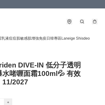
霜乳液
痘痘肌敏感肌
增強免疫
日韓專區
Laneige Shisdeo
rriden DIVE-IN 低分子透明
水啫喱面霜100ml💦 有效
1/2027
+