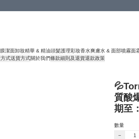
膜
潔面卸妝
精華 & 精油
頭髮護理
彩妝香水
爽膚水 & 面部噴霧
面
款方式
送貨方式
關於我們
條款細則及退貨退款政策
💦To
質酸爆
期至：1
數量
−