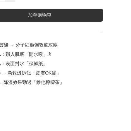
加至購物車
−
明質酸 → 分子細過彌敦道灰塵

A：鑽入肌底「開水喉」🚿

HA：表面封水「保鮮紙」

B5) → 急救爆拆似「皮膚OK繃」

草 → 降溫效果勁過「維他檸檬茶」