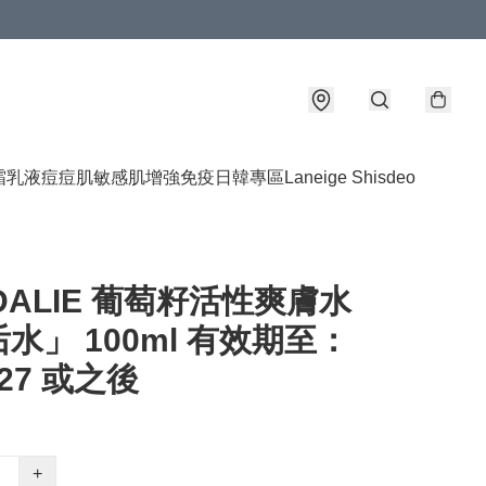
霜乳液
痘痘肌敏感肌
增強免疫
日韓專區
Laneige Shisdeo
DALIE 葡萄籽活性爽膚水
水」 100ml 有效期至：
027 或之後
+