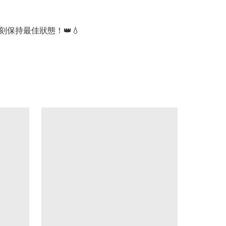
刻保持最佳狀態！👑💧