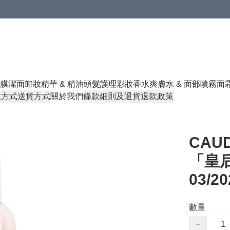
膜
潔面卸妝
精華 & 精油
頭髮護理
彩妝香水
爽膚水 & 面部噴霧
面
款方式
送貨方式
關於我們
條款細則及退貨退款政策
CAU
「皇后
03/2
數量
−