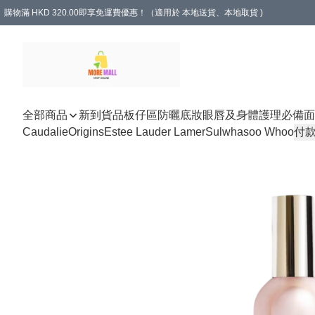
購物滿 HKD 320.00即享免運費優惠！（適用於 本地送貨、本地取貨 )
全部商品
新到貨品
板仔區
防曬底妝
眼唇及身體護理
必備面
Caudalie
Origins
Estee Lauder Lamer
Sulwhasoo Whoo
付