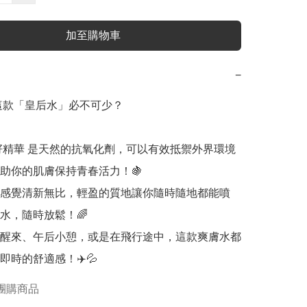
加至購物車
−
麼這款「皇后水」必不可少？

籽精華 是天然的抗氧化劑，可以有效抵禦外界環境
助你的肌膚保持青春活力！🍇

感覺清新無比，輕盈的質地讓你隨時隨地都能噴
水，隨時放鬆！🌈

醒來、午后小憩，或是在飛行途中，這款爽膚水都
即時的舒適感！✈️💦
團購商品