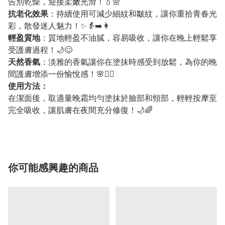
告別乾燥，迎接柔嫩光滑！💧🌼
抗老化效果
：持續使用可減少細紋和皺紋，讓你重拾青春光
彩，散發迷人魅力！✨👵➡️👩
輕盈質地
：質地輕盈不油膩，容易吸收，讓你在晚上輕鬆享
受護膚過程！🌙😌
天然香氣
：淡雅的香氣讓你在塗抹時感受到放鬆，為你的晚
間護膚增添一份愉悅感！🌸💆‍♀️
使用方法：
在潔面後，取適量晚霜均勻塗抹於臉部和頸部，輕輕按摩至
完全吸收，讓肌膚在夜間充分修復！🌙🌈
你可能感興趣的商品