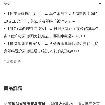
簡介
−
▫️ 【醫美級穀胱甘肽💉】 → 黑色素清道夫！似幫塊面裝咗
10支LED燈管，黃氣暗沉即時「被消失」～

▫️ 【維C+煙酰胺雙刀流⚔️】 → 日間抗氧化＋夜晚代謝黑色
素！痘印淡到似開美顏磨皮，毛孔仲白過A4紙！📄

▫️ 【微脂囊滲透科技🚀】 → 成分直送肌底快過外賣仔，擦
完即時透亮到似燈塔，暗沉？未形成已被KO！
韓國直送
商品詳情
✅
質地似光速隱形斗篷🧥
→ 秒吸收零黏笠，油皮擦完敢直