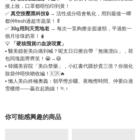
接上妝，口罩都唔怕印到黃！
✅
真空按壓黑科技🔒
→ 活性成分唔會氧化，用到最後一唧
都仲fresh過超市蔬菜！🥬
✅
30g用到天荒地老
→ 每次一泵夠擦全面連頸，平過飲一
個月珍珠奶茶！🧋
💡
「硬核囤貨の血淚現實」
▪️ 醫美鐳射美白痛到喊？呢支日日擦自帶「無痛漂白」，荷
包同塊面齊齊笑！😭→😆
▪️ 韓國美容院「美白禁藥」，小紅書代購炒貴三倍？你個化
妝袋仲唔快啲收編！🇰🇷🔥
▪️ 懶人美白終極奧義：朝早慳步驟、夜晚慳時間、仲要白過
雪櫃燈——贏在起跑線！🏃♀️
你可能感興趣的商品